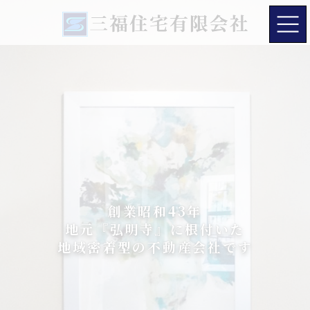
コ
ナ
ン
ビ
テ
ゲ
ン
ー
ツ
シ
へ
ョ
ス
ン
キ
に
ッ
移
プ
動
創業昭和43年
創業昭和43年
創業昭和43年
地元『弘明寺』に根付いた
地元『弘明寺』に根付いた
地元『弘明寺』に根付いた
地域密着型の不動産会社です
地域密着型の不動産会社です
地域密着型の不動産会社です